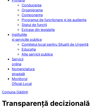
Primăria
Conducerea
Organigrama
Componența
Programul de funcționare și de audiențe
Statul de funcții
Extrase din legislație
Instituțiile
și serviciile publice
Comitetul local pentru Situații de Urgență
Educația
Alte servicii publice
Servicii
online
Nomenclatura
stradală
Monitorul
Oficial Local
Comuna Gâdinți
Transparență decizională