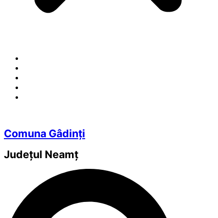
Comuna Gâdinți
Județul
Neamț