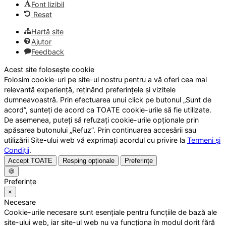
Font lizibil
Reset
Hartă site
Ajutor
Feedback
Acest site folosește cookie
Folosim cookie-uri pe site-ul nostru pentru a vă oferi cea mai
relevantă experiență, reținând preferințele și vizitele
dumneavoastră. Prin efectuarea unui click pe butonul „Sunt de
acord”, sunteți de acord ca TOATE cookie-urile să fie utilizate.
De asemenea, puteți să refuzați cookie-urile opționale prin
apăsarea butonului „Refuz”. Prin continuarea accesării sau
utilizării Site-ului web vă exprimați acordul cu privire la
Termeni și
Condiții
.
Accept TOATE
Resping opționale
Preferințe
🍪
Preferințe
×
Necesare
Cookie-urile necesare sunt esențiale pentru funcțiile de bază ale
site-ului web, iar site-ul web nu va funcționa în modul dorit fără