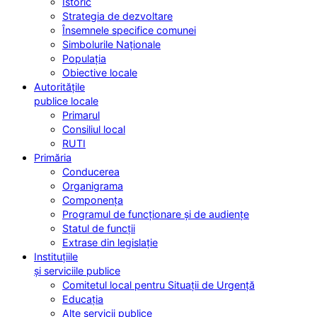
Istoric
Strategia de dezvoltare
Însemnele specifice comunei
Simbolurile Naționale
Populația
Obiective locale
Autoritățile
publice locale
Primarul
Consiliul local
RUTI
Primăria
Conducerea
Organigrama
Componența
Programul de funcționare și de audiențe
Statul de funcții
Extrase din legislație
Instituțiile
și serviciile publice
Comitetul local pentru Situații de Urgență
Educația
Alte servicii publice