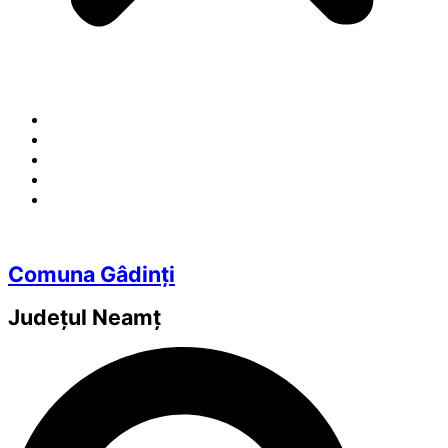
Comuna Gâdinți
Județul
Neamț