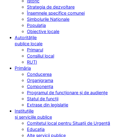
Istoric
Strategia de dezvoltare
Însemnele specifice comunei
Simbolurile Naționale
Populația
Obiective locale
Autoritățile
publice locale
Primarul
Consiliul local
RUTI
Primăria
Conducerea
Organigrama
Componența
Programul de funcționare și de audiențe
Statul de funcții
Extrase din legislație
Instituțiile
și serviciile publice
Comitetul local pentru Situații de Urgență
Educația
Alte servicii publice