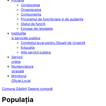
Primăria
Conducerea
Organigrama
Componența
Programul de funcționare și de audiențe
Statul de funcții
Extrase din legislație
Instituțiile
și serviciile publice
Comitetul local pentru Situații de Urgență
Educația
Alte servicii publice
Servicii
online
Nomenclatura
stradală
Monitorul
Oficial Local
Comuna Gâdinți
Despre comună
Populația