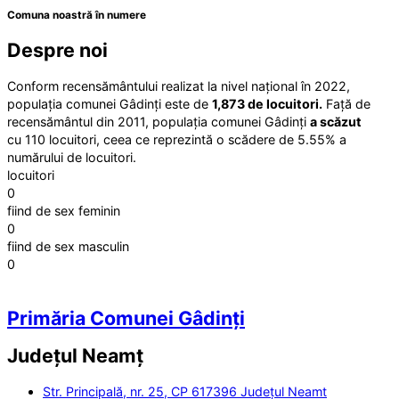
Comuna noastră în numere
Despre noi
Conform recensământului realizat la nivel național în 2022,
populația comunei Gâdinți este de
1,873 de locuitori.
Față de
recensământul din 2011, populația comunei Gâdinți
a scăzut
cu 110 locuitori, ceea ce reprezintă o scădere de 5.55% a
numărului de locuitori.
locuitori
0
fiind de sex feminin
0
fiind de sex masculin
0
Primăria Comunei Gâdinți
Județul
Neamț
Str. Principală, nr. 25, CP 617396 Județul Neamt