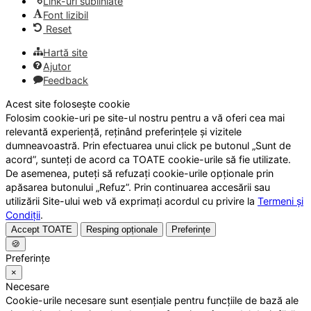
Link-uri subliniate
Font lizibil
Reset
Hartă site
Ajutor
Feedback
Acest site folosește cookie
Folosim cookie-uri pe site-ul nostru pentru a vă oferi cea mai
relevantă experiență, reținând preferințele și vizitele
dumneavoastră. Prin efectuarea unui click pe butonul „Sunt de
acord”, sunteți de acord ca TOATE cookie-urile să fie utilizate.
De asemenea, puteți să refuzați cookie-urile opționale prin
apăsarea butonului „Refuz”. Prin continuarea accesării sau
utilizării Site-ului web vă exprimați acordul cu privire la
Termeni și
Condiții
.
Accept TOATE
Resping opționale
Preferințe
🍪
Preferințe
×
Necesare
Cookie-urile necesare sunt esențiale pentru funcțiile de bază ale