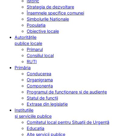
Istoric
Strategia de dezvoltare
Însemnele specifice comunei
Simbolurile Naționale
Populația
Obiective locale
Autoritățile
publice locale
Primarul
Consiliul local
RUTI
Primăria
Conducerea
Organigrama
Componența
Programul de funcționare și de audiențe
Statul de funcții
Extrase din legislație
Instituțiile
și serviciile publice
Comitetul local pentru Situații de Urgență
Educația
Alte servicii publice