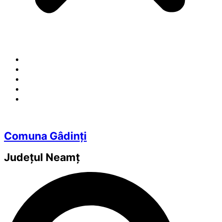
Comuna Gâdinți
Județul
Neamț