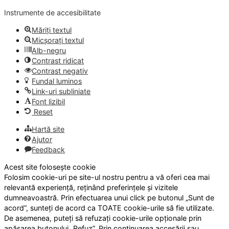
Instrumente de accesibilitate
Măriți textul
Micșorați textul
Alb-negru
Contrast ridicat
Contrast negativ
Fundal luminos
Link-uri subliniate
Font lizibil
Reset
Hartă site
Ajutor
Feedback
Acest site folosește cookie
Folosim cookie-uri pe site-ul nostru pentru a vă oferi cea mai
relevantă experiență, reținând preferințele și vizitele
dumneavoastră. Prin efectuarea unui click pe butonul „Sunt de
acord”, sunteți de acord ca TOATE cookie-urile să fie utilizate.
De asemenea, puteți să refuzați cookie-urile opționale prin
apăsarea butonului „Refuz”. Prin continuarea accesării sau