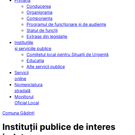
Primăria
Conducerea
Organigrama
Componența
Programul de funcționare și de audiențe
Statul de funcții
Extrase din legislație
Instituțiile
și serviciile publice
Comitetul local pentru Situații de Urgență
Educația
Alte servicii publice
Servicii
online
Nomenclatura
stradală
Monitorul
Oficial Local
Comuna Gâdinți
Instituții publice de interes