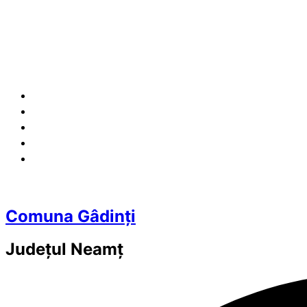
Comuna Gâdinți
Județul
Neamț