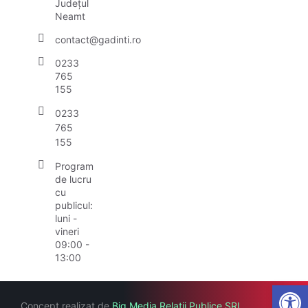
Județul
Neamt
contact@gadinti.ro
0233
765
155
0233
765
155
Program
de lucru
cu
publicul:
luni -
vineri
09:00 -
13:00
Open
Concept realizat de
Big Media Relații Publice SRL