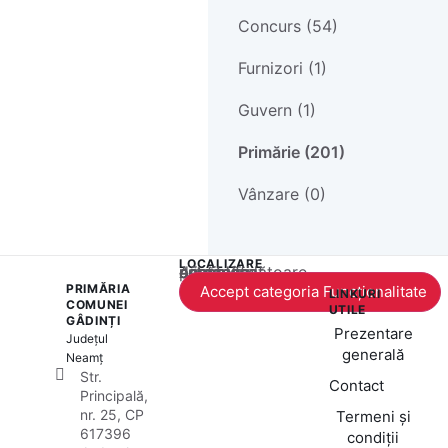
Concurs (54)
Furnizori (1)
Guvern (1)
Primărie (201)
Vânzare (0)
LOCALIZARE
Acest conținut este blocat până când acceptați categoria corespunzătoare de cookie-uri.
PRIMĂRIA
Accept categoria Funcționalitate
LINKURI
COMUNEI
UTILE
GÂDINȚI
Prezentare
Județul
generală
Neamț
Str.
Contact
Principală,
nr. 25, CP
Termeni și
617396
condiții