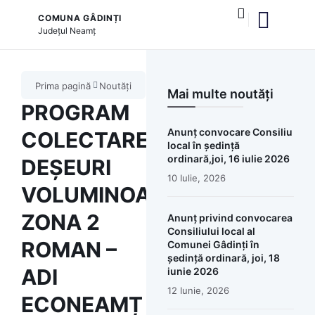
COMUNA GÂDINȚI
Județul
Neamț
și serviciile publice
Prima pagină
Noutăți
Mai multe noutăți
PROGRAM
Anunț convocare Consiliu
COLECTARE
local în ședință
ordinară,joi, 16 iulie 2026
DEȘEURI
10 Iulie, 2026
VOLUMINOASE
ZONA 2
Anunț privind convocarea
Consiliului local al
ROMAN –
Comunei Gâdinți în
ședință ordinară, joi, 18
ADI
iunie 2026
12 Iunie, 2026
ECONEAMȚ