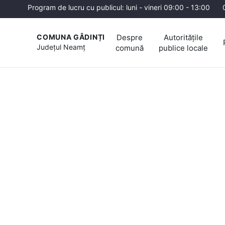
Program de lucru cu publicul: luni - vineri 09:00 - 13:00
Despre
Autoritățile
COMUNA GÂDINȚI
Județul
Neamț
comună
publice locale