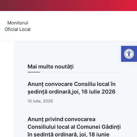
Monitorul
Oficial Local
Open
Mai multe noutăți
Anunț convocare Consiliu local în
ședință ordinară,joi, 16 iulie 2026
10 Iulie, 2026
Anunț privind convocarea
Consiliului local al Comunei Gâdinți
în ședință ordinară, joi, 18 iunie