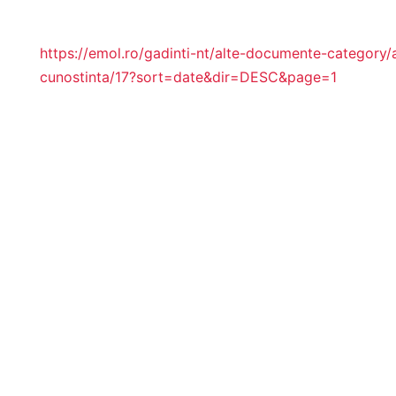
https://emol.ro/gadinti-nt/alte-documente-category/
cunostinta/17?sort=date&dir=DESC&page=1