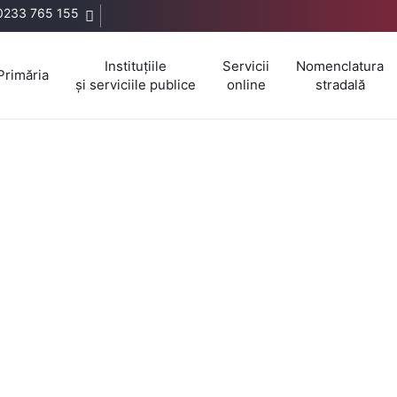
0233 765 155
Instituțiile
Servicii
Nomenclatura
Primăria
și serviciile publice
online
stradală