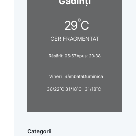
Gâdinți
°
29
C
CER FRAGMENTAT
Răsărit: 05:57
Apus: 20:38
Vineri
Sâmbătă
Duminică
°
°
°
36/22
C
31/18
C
31/18
C
Categorii