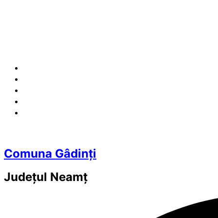
Comuna Gâdinți
Județul
Neamț