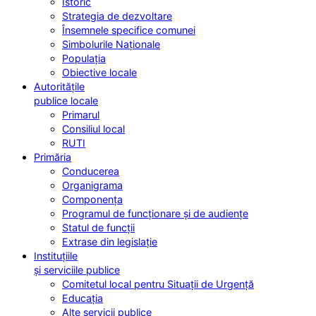
Istoric
Strategia de dezvoltare
Însemnele specifice comunei
Simbolurile Naționale
Populația
Obiective locale
Autoritățile
publice locale
Primarul
Consiliul local
RUTI
Primăria
Conducerea
Organigrama
Componența
Programul de funcționare și de audiențe
Statul de funcții
Extrase din legislație
Instituțiile
și serviciile publice
Comitetul local pentru Situații de Urgență
Educația
Alte servicii publice