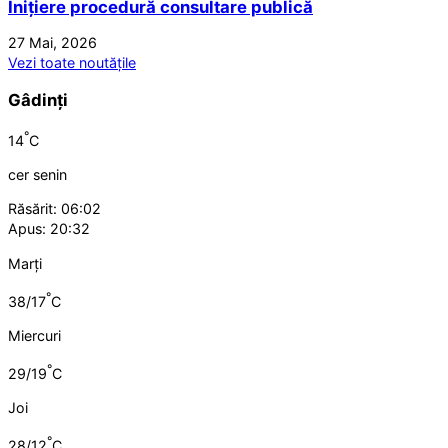
Inițiere procedură consultare publică
27 Mai, 2026
Vezi toate noutățile
Gâdinți
°
14
C
cer senin
Răsărit: 06:02
Apus: 20:32
Marți
°
38/17
C
Miercuri
°
29/19
C
Joi
°
28/12
C