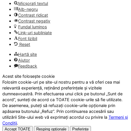
Micșorați textul
Alb-negru
Contrast ridicat
Contrast negativ
Fundal luminos
Link-uri subliniate
Font lizibil
Reset
Hartă site
Ajutor
Feedback
Acest site folosește cookie
Folosim cookie-uri pe site-ul nostru pentru a vă oferi cea mai
relevantă experiență, reținând preferințele și vizitele
dumneavoastră. Prin efectuarea unui click pe butonul „Sunt de
acord”, sunteți de acord ca TOATE cookie-urile să fie utilizate.
De asemenea, puteți să refuzați cookie-urile opționale prin
apăsarea butonului „Refuz”. Prin continuarea accesării sau
utilizării Site-ului web vă exprimați acordul cu privire la
Termeni și
Condiții
.
Accept TOATE
Resping opționale
Preferințe