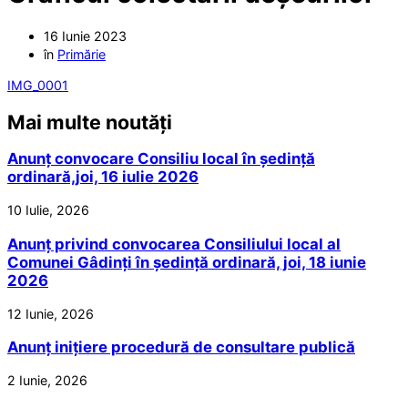
16 Iunie 2023
în
Primărie
IMG_0001
Mai multe noutăți
Anunț convocare Consiliu local în ședință
ordinară,joi, 16 iulie 2026
10 Iulie, 2026
Anunț privind convocarea Consiliului local al
Comunei Gâdinți în ședință ordinară, joi, 18 iunie
2026
12 Iunie, 2026
Anunț inițiere procedură de consultare publică
2 Iunie, 2026