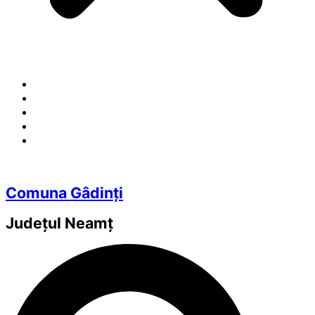
Comuna Gâdinți
Județul
Neamț