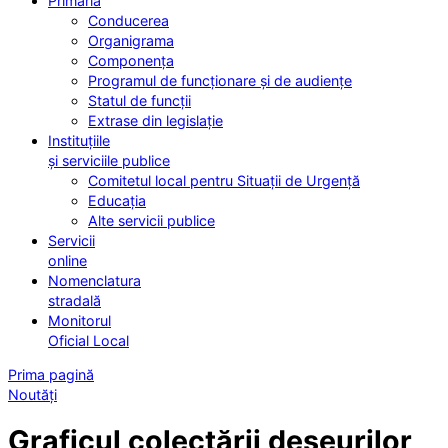
Primăria
Conducerea
Organigrama
Componența
Programul de funcționare și de audiențe
Statul de funcții
Extrase din legislație
Instituțiile
și serviciile publice
Comitetul local pentru Situații de Urgență
Educația
Alte servicii publice
Servicii
online
Nomenclatura
stradală
Monitorul
Oficial Local
Prima pagină
Noutăți
Graficul colectării deșeurilor