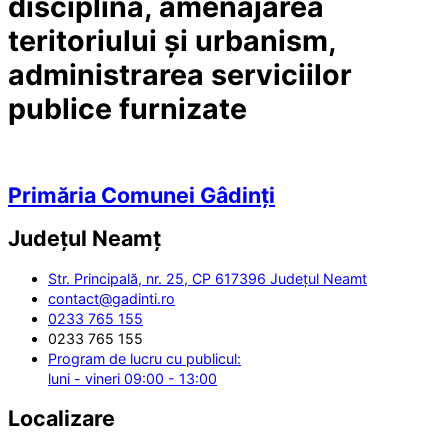
disciplină, amenajarea
teritoriului și urbanism,
administrarea serviciilor
publice furnizate
Primăria Comunei Gâdinți
Județul
Neamț
Str. Principală, nr. 25, CP 617396 Județul Neamt
contact@gadinti.ro
0233 765 155
0233 765 155
Program de lucru cu publicul:
luni - vineri 09:00 - 13:00
Localizare