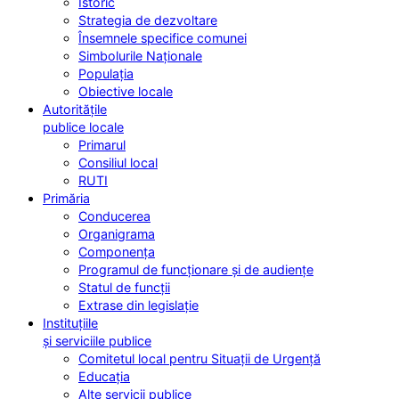
Istoric
Strategia de dezvoltare
Însemnele specifice comunei
Simbolurile Naționale
Populația
Obiective locale
Autoritățile
publice locale
Primarul
Consiliul local
RUTI
Primăria
Conducerea
Organigrama
Componența
Programul de funcționare și de audiențe
Statul de funcții
Extrase din legislație
Instituțiile
și serviciile publice
Comitetul local pentru Situații de Urgență
Educația
Alte servicii publice