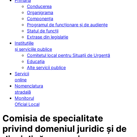
Primăria
Conducerea
Organigrama
Componența
Programul de funcționare și de audiențe
Statul de funcții
Extrase din legislație
Instituțiile
și serviciile publice
Comitetul local pentru Situații de Urgență
Educația
Alte servicii publice
Servicii
online
Nomenclatura
stradală
Monitorul
Oficial Local
Comisia de specialitate
privind domeniul juridic și de