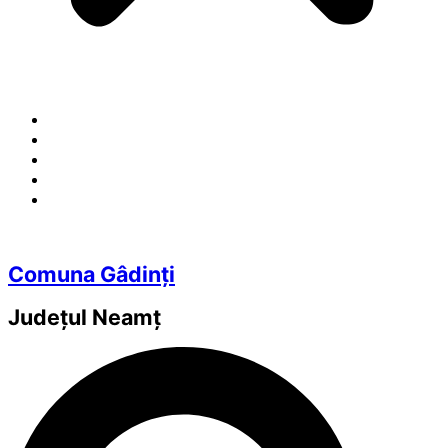
Comuna Gâdinți
Județul
Neamț