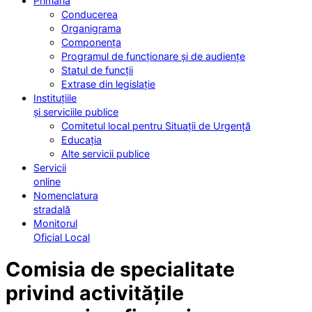
Primăria
Conducerea
Organigrama
Componența
Programul de funcționare și de audiențe
Statul de funcții
Extrase din legislație
Instituțiile
și serviciile publice
Comitetul local pentru Situații de Urgență
Educația
Alte servicii publice
Servicii
online
Nomenclatura
stradală
Monitorul
Oficial Local
Comisia de specialitate
privind activitățile