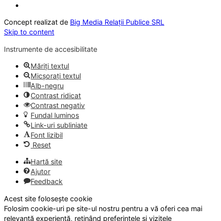
Concept realizat de
Big Media Relații Publice SRL
Skip to content
Instrumente de accesibilitate
Măriți textul
Micșorați textul
Alb-negru
Contrast ridicat
Contrast negativ
Fundal luminos
Link-uri subliniate
Font lizibil
Reset
Hartă site
Ajutor
Feedback
Acest site folosește cookie
Folosim cookie-uri pe site-ul nostru pentru a vă oferi cea mai
relevantă experiență, reținând preferințele și vizitele