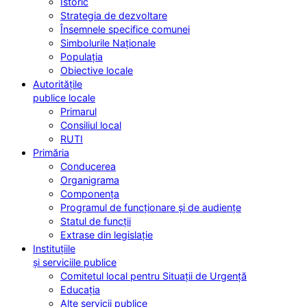
Istoric
Strategia de dezvoltare
Însemnele specifice comunei
Simbolurile Naționale
Populația
Obiective locale
Autoritățile
publice locale
Primarul
Consiliul local
RUTI
Primăria
Conducerea
Organigrama
Componența
Programul de funcționare și de audiențe
Statul de funcții
Extrase din legislație
Instituțiile
și serviciile publice
Comitetul local pentru Situații de Urgență
Educația
Alte servicii publice