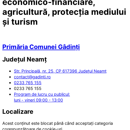
economico-financiare,
agricultură, protecția mediului
și turism
Primăria Comunei Gâdinți
Județul
Neamț
Str. Principală, nr. 25, CP 617396 Județul Neamt
contact@gadinti.ro
0233 765 155
0233 765 155
Program de lucru cu publicul:
luni - vineri 09:00 - 13:00
Localizare
Acest conținut este blocat până când acceptați categoria
corespunzătoare de cookie-uri.