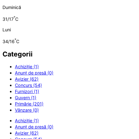
Duminică
°
31/17
C
Luni
°
34/16
C
Categorii
Achiziție (1)
Anunț de presă (0)
Avizier (62)
Concurs (54)
Furnizori (1)
Guvern (1)
Primărie (201)
Vânzare (0)
Achiziție (1)
Anunț de presă (0)
Avizier (62)