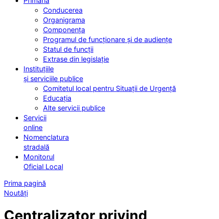
Primăria
Conducerea
Organigrama
Componența
Programul de funcționare și de audiențe
Statul de funcții
Extrase din legislație
Instituțiile
și serviciile publice
Comitetul local pentru Situații de Urgență
Educația
Alte servicii publice
Servicii
online
Nomenclatura
stradală
Monitorul
Oficial Local
Prima pagină
Noutăți
Centralizator privind