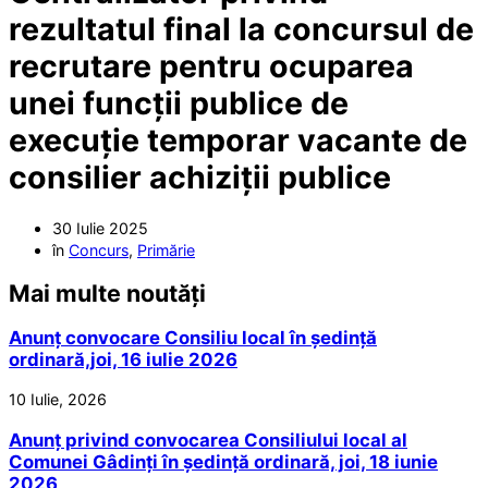
rezultatul final la concursul de
recrutare pentru ocuparea
unei funcții publice de
execuție temporar vacante de
consilier achiziții publice
30 Iulie 2025
în
Concurs
,
Primărie
Mai multe noutăți
Anunț convocare Consiliu local în ședință
ordinară,joi, 16 iulie 2026
10 Iulie, 2026
Anunț privind convocarea Consiliului local al
Comunei Gâdinți în ședință ordinară, joi, 18 iunie
2026