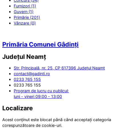
Concurs (54)
Furnizori (1)
Guvern (1)
Primărie (201)
Vânzare (0)
Primăria Comunei Gâdinți
Județul
Neamț
Str. Principală, nr. 25, CP 617396 Județul Neamt
contact@gadinti.ro
0233 765 155
0233 765 155
Program de lucru cu publicul:
luni - vineri 09:00 - 13:00
Localizare
Acest conținut este blocat până când acceptați categoria
corespunzătoare de cookie-uri.