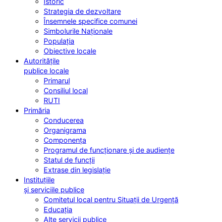
Istoric
Strategia de dezvoltare
Însemnele specifice comunei
Simbolurile Naționale
Populația
Obiective locale
Autoritățile
publice locale
Primarul
Consiliul local
RUTI
Primăria
Conducerea
Organigrama
Componența
Programul de funcționare și de audiențe
Statul de funcții
Extrase din legislație
Instituțiile
și serviciile publice
Comitetul local pentru Situații de Urgență
Educația
Alte servicii publice