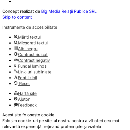
Concept realizat de
Big Media Relații Publice SRL
Skip to content
Instrumente de accesibilitate
Măriți textul
Micșorați textul
Alb-negru
Contrast ridicat
Contrast negativ
Fundal luminos
Link-uri subliniate
Font lizibil
Reset
Hartă site
Ajutor
Feedback
Acest site folosește cookie
Folosim cookie-uri pe site-ul nostru pentru a vă oferi cea mai
relevantă experiență, reținând preferințele și vizitele