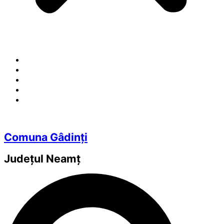
Comuna Gâdinți
Județul
Neamț