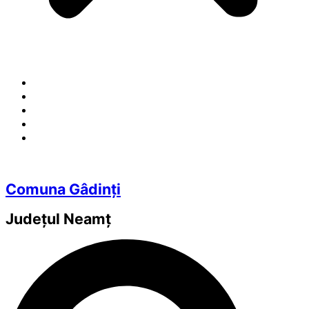
Comuna Gâdinți
Județul
Neamț