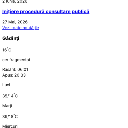
2 Iunie, 2026
Inițiere procedură consultare publică
27 Mai, 2026
Vezi toate noutățile
Gâdinți
°
16
C
cer fragmentat
Răsărit: 06:01
Apus: 20:33
Luni
°
35/14
C
Marți
°
39/18
C
Miercuri