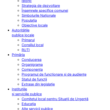
Istoric
Strategia de dezvoltare
Însemnele specifice comunei
Simbolurile Naționale
Populația
Obiective locale
Autoritățile
publice locale
Primarul
Consiliul local
RUTI
Primăria
Conducerea
Organigrama
Componența
Programul de funcționare și de audiențe
Statul de funcții
Extrase din legislație
Instituțiile
și serviciile publice
Comitetul local pentru Situații de Urgență
Educația
Alte servicii publice