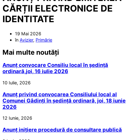
CĂRȚII ELECTRONICE DE
IDENTITATE
19 Mai 2026
în
Avizier
,
Primărie
Mai multe noutăți
Anunț convocare Consiliu local în ședință
ordinară,joi, 16 iulie 2026
10 Iulie, 2026
Anunț privind convocarea Consiliului local al
Comunei Gâdinți în ședință ordinară, joi, 18 iunie
2026
12 Iunie, 2026
Anunț inițiere procedură de consultare publică