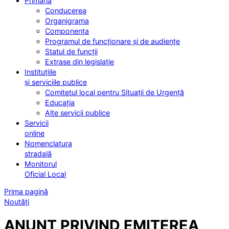
Primăria
Conducerea
Organigrama
Componența
Programul de funcționare și de audiențe
Statul de funcții
Extrase din legislație
Instituțiile
și serviciile publice
Comitetul local pentru Situații de Urgență
Educația
Alte servicii publice
Servicii
online
Nomenclatura
stradală
Monitorul
Oficial Local
Prima pagină
Noutăți
ANUNȚ PRIVIND EMITEREA