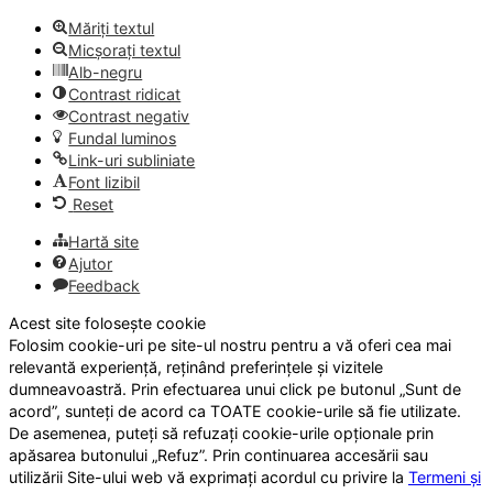
Măriți textul
Micșorați textul
Alb-negru
Contrast ridicat
Contrast negativ
Fundal luminos
Link-uri subliniate
Font lizibil
Reset
Hartă site
Ajutor
Feedback
Acest site folosește cookie
Folosim cookie-uri pe site-ul nostru pentru a vă oferi cea mai
relevantă experiență, reținând preferințele și vizitele
dumneavoastră. Prin efectuarea unui click pe butonul „Sunt de
acord”, sunteți de acord ca TOATE cookie-urile să fie utilizate.
De asemenea, puteți să refuzați cookie-urile opționale prin
apăsarea butonului „Refuz”. Prin continuarea accesării sau
utilizării Site-ului web vă exprimați acordul cu privire la
Termeni și