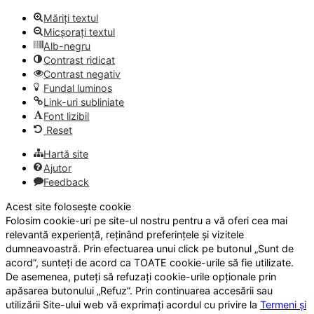
Măriți textul
Micșorați textul
Alb-negru
Contrast ridicat
Contrast negativ
Fundal luminos
Link-uri subliniate
Font lizibil
Reset
Hartă site
Ajutor
Feedback
Acest site folosește cookie
Folosim cookie-uri pe site-ul nostru pentru a vă oferi cea mai
relevantă experiență, reținând preferințele și vizitele
dumneavoastră. Prin efectuarea unui click pe butonul „Sunt de
acord”, sunteți de acord ca TOATE cookie-urile să fie utilizate.
De asemenea, puteți să refuzați cookie-urile opționale prin
apăsarea butonului „Refuz”. Prin continuarea accesării sau
utilizării Site-ului web vă exprimați acordul cu privire la
Termeni și