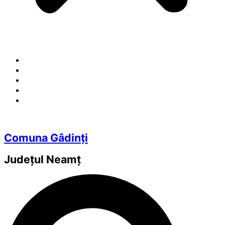
Comuna Gâdinți
Județul
Neamț