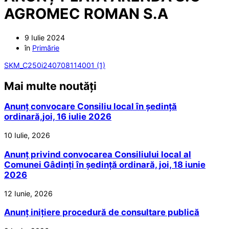
AGROMEC ROMAN S.A
9 Iulie 2024
în
Primărie
SKM_C250i240708114001 (1)
Mai multe noutăți
Anunț convocare Consiliu local în ședință
ordinară,joi, 16 iulie 2026
10 Iulie, 2026
Anunț privind convocarea Consiliului local al
Comunei Gâdinți în ședință ordinară, joi, 18 iunie
2026
12 Iunie, 2026
Anunț inițiere procedură de consultare publică