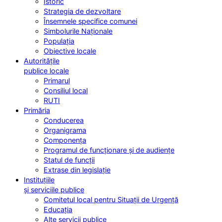
Istoric
Strategia de dezvoltare
Însemnele specifice comunei
Simbolurile Naționale
Populația
Obiective locale
Autoritățile
publice locale
Primarul
Consiliul local
RUTI
Primăria
Conducerea
Organigrama
Componența
Programul de funcționare și de audiențe
Statul de funcții
Extrase din legislație
Instituțiile
și serviciile publice
Comitetul local pentru Situații de Urgență
Educația
Alte servicii publice