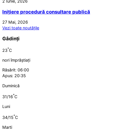
2 Iunie, 2026
Inițiere procedură consultare publică
27 Mai, 2026
Vezi toate noutățile
Gâdinți
°
23
C
nori împrăștiați
Răsărit: 06:00
Apus: 20:35
Duminică
°
31/16
C
Luni
°
34/15
C
Marți