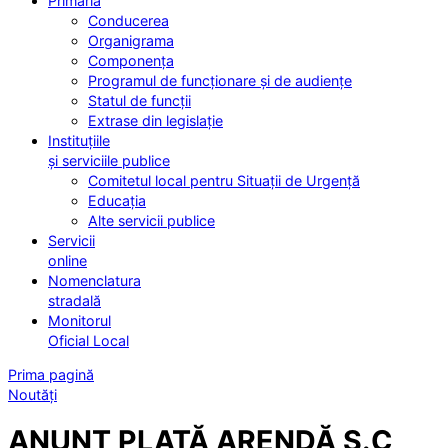
Primăria
Conducerea
Organigrama
Componența
Programul de funcționare și de audiențe
Statul de funcții
Extrase din legislație
Instituțiile
și serviciile publice
Comitetul local pentru Situații de Urgență
Educația
Alte servicii publice
Servicii
online
Nomenclatura
stradală
Monitorul
Oficial Local
Prima pagină
Noutăți
ANUNȚ PLATĂ ARENDĂ S.C