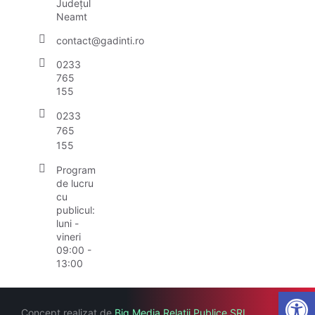
Județul
Neamt
contact@gadinti.ro
0233
765
155
0233
765
155
Program
de lucru
cu
publicul:
luni -
vineri
09:00 -
13:00
Open
Concept realizat de
Big Media Relații Publice SRL