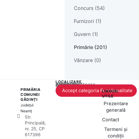
Concurs (54)
Furnizori (1)
Guvern (1)
Primărie (201)
Vânzare (0)
LOCALIZARE
Acest conținut este blocat până când acceptați categoria corespunzătoare de cookie-uri.
PRIMĂRIA
Accept categoria Funcționalitate
LINKURI
COMUNEI
UTILE
GÂDINȚI
Prezentare
Județul
generală
Neamț
Str.
Contact
Principală,
nr. 25, CP
Termeni și
617396
condiții