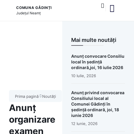
COMUNA GÂDINȚI
Județul
Neamț
și serviciile publice
Mai multe noutăți
Anunț convocare Consiliu
local în ședință
ordinară,joi, 16 iulie 2026
10 Iulie, 2026
Anunț privind convocarea
Prima pagină
Noutăți
Consiliului local al
Comunei Gâdinți în
Anunț
ședință ordinară, joi, 18
iunie 2026
organizare
12 Iunie, 2026
examen