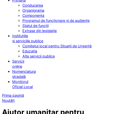
Primăria
Conducerea
Organigrama
Componența
Programul de funcționare și de audiențe
Statul de funcții
Extrase din legislație
Instituțiile
și serviciile publice
Comitetul local pentru Situații de Urgență
Educația
Alte servicii publice
Servicii
online
Nomenclatura
stradală
Monitorul
Oficial Local
Prima pagină
Noutăți
Ajutor umanitar pentru