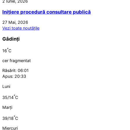
2 Iunie, 2026
Inițiere procedură consultare publică
27 Mai, 2026
Vezi toate noutățile
Gâdinți
°
16
C
cer fragmentat
Răsărit: 06:01
Apus: 20:33
Luni
°
35/14
C
Marți
°
39/18
C
Miercuri