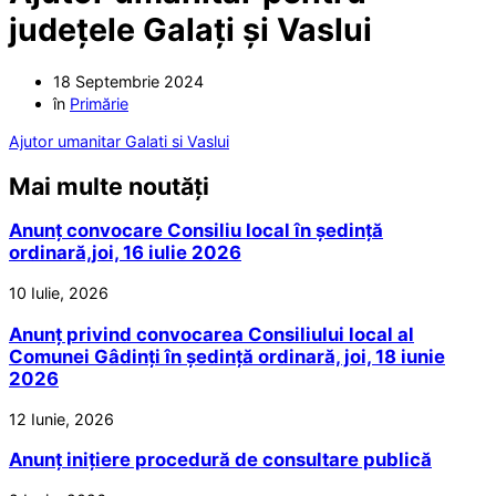
județele Galați și Vaslui
18 Septembrie 2024
în
Primărie
Ajutor umanitar Galati si Vaslui
Mai multe noutăți
Anunț convocare Consiliu local în ședință
ordinară,joi, 16 iulie 2026
10 Iulie, 2026
Anunț privind convocarea Consiliului local al
Comunei Gâdinți în ședință ordinară, joi, 18 iunie
2026
12 Iunie, 2026
Anunț inițiere procedură de consultare publică