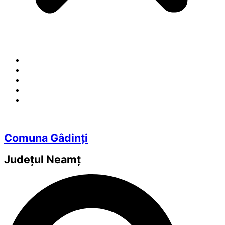
Comuna Gâdinți
Județul
Neamț