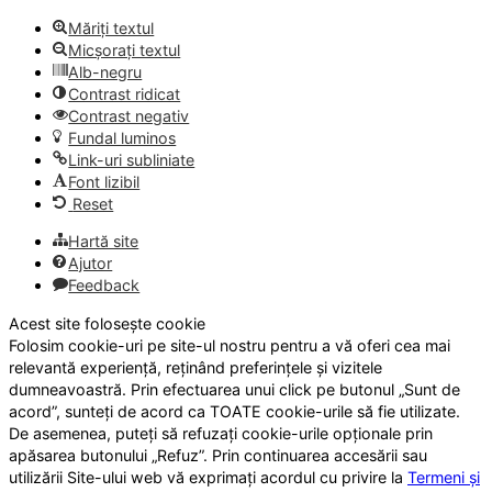
Măriți textul
Micșorați textul
Alb-negru
Contrast ridicat
Contrast negativ
Fundal luminos
Link-uri subliniate
Font lizibil
Reset
Hartă site
Ajutor
Feedback
Acest site folosește cookie
Folosim cookie-uri pe site-ul nostru pentru a vă oferi cea mai
relevantă experiență, reținând preferințele și vizitele
dumneavoastră. Prin efectuarea unui click pe butonul „Sunt de
acord”, sunteți de acord ca TOATE cookie-urile să fie utilizate.
De asemenea, puteți să refuzați cookie-urile opționale prin
apăsarea butonului „Refuz”. Prin continuarea accesării sau
utilizării Site-ului web vă exprimați acordul cu privire la
Termeni și