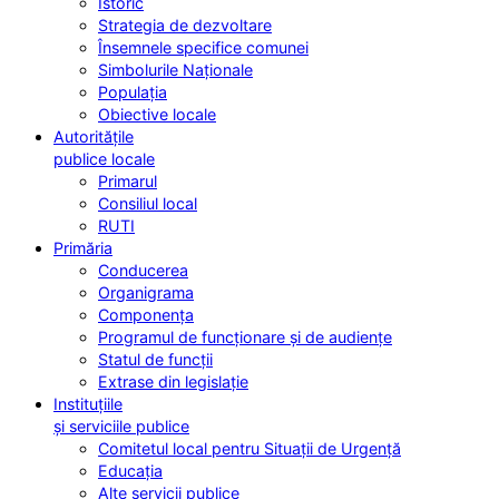
Istoric
Strategia de dezvoltare
Însemnele specifice comunei
Simbolurile Naționale
Populația
Obiective locale
Autoritățile
publice locale
Primarul
Consiliul local
RUTI
Primăria
Conducerea
Organigrama
Componența
Programul de funcționare și de audiențe
Statul de funcții
Extrase din legislație
Instituțiile
și serviciile publice
Comitetul local pentru Situații de Urgență
Educația
Alte servicii publice